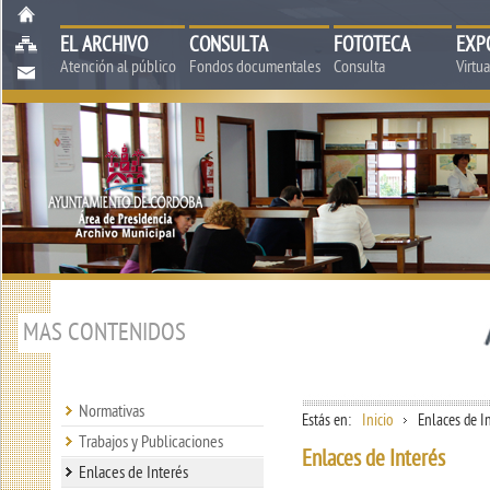
EL ARCHIVO
CONSULTA
FOTOTECA
EXP
Atención al público
Fondos documentales
Consulta
Virtu
MAS CONTENIDOS
Normativas
Estás en:
Inicio
Enlaces de I
Trabajos y Publicaciones
Enlaces de Interés
Enlaces de Interés