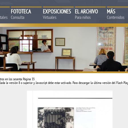
FOTOTECA
EXPOSICIONES
EL ARCHIVO
MÁS
tales
Consulta
Virtuales
Para niños
Contenidos
tros en los sesenta Página 35
lada la versión 8 o superior y Javascript debe estar activado. Para descargar la última versión del Flash Pl