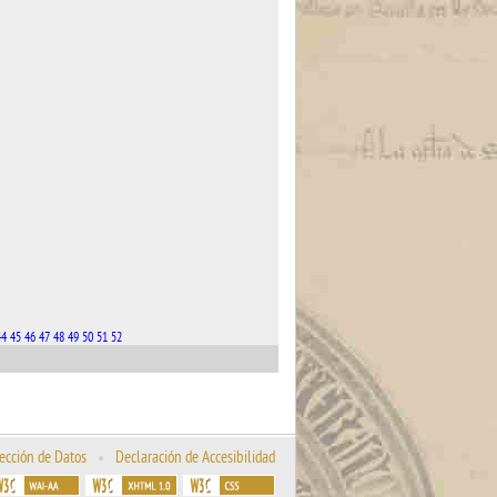
44
45
46
47
48
49
50
51
52
ección de Datos
•
Declaración de Accesibilidad