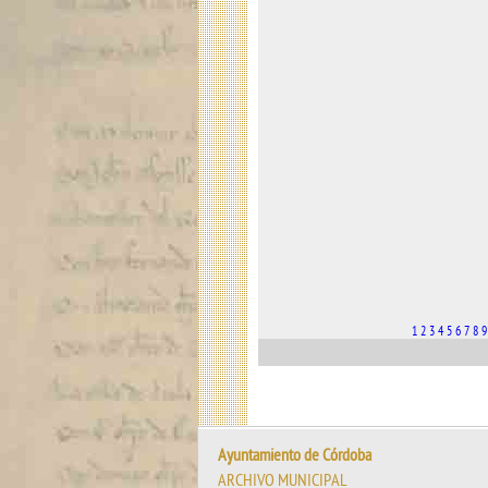
1
2
3
4
5
6
7
8
9
Ayuntamiento de Córdoba
ARCHIVO MUNICIPAL