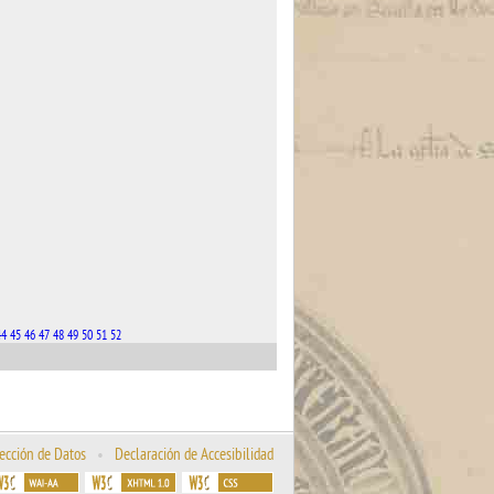
44
45
46
47
48
49
50
51
52
ección de Datos
•
Declaración de Accesibilidad