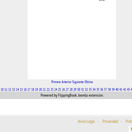
Primera
Anterior
Siguiente
Última
10
11
12
13
14
15
16
17
18
19
20
21
22
23
24
25
26
27
28
29
30
31
32
33
34
35
36
37
38
39
40
41
42
43
Powered by FlippingBook.
Joomla extension
.
Aviso Legal
•
Privacidad
•
Prot