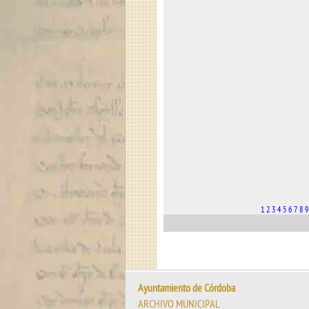
1
2
3
4
5
6
7
8
9
Ayuntamiento de Córdoba
ARCHIVO MUNICIPAL